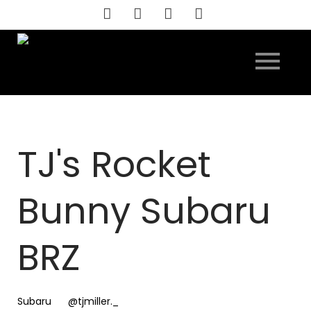
Skip
to
content
TJ's Rocket
Bunny Subaru
BRZ
Subaru
@tjmiller._